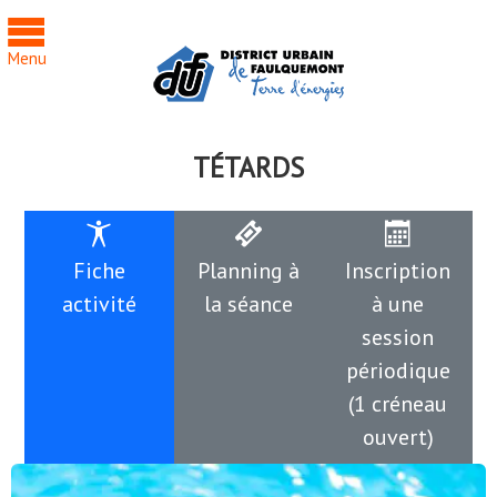
Cookies management panel
Menu
TÉTARDS
Fiche
Planning à
Inscription
activité
la séance
à une
session
périodique
(1 créneau
ouvert)