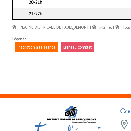
20-21h
21-22h
PISCINE DISTRICALE DE FAULQUEMONT
|
internet
|
Tous 
Légende :
Inscription à la séance
Créneau complet
Coo