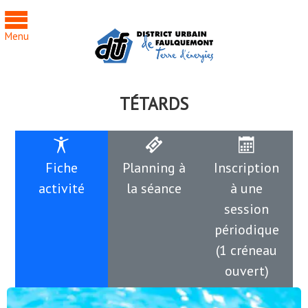
Cookies management panel
Menu
TÉTARDS
Fiche
Planning à
Inscription
activité
la séance
à une
session
périodique
(1 créneau
ouvert)